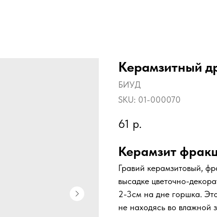
Керамзитный др
БИУД
SKU:
01-000070
61
р.
Керамзит фракци
Гравий керамзитовый, фр
высадке цветочно-декор
2-3см на дне горшка. Это
не находясь во влажной 