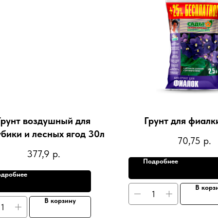
Грунт воздушный для
Грунт для фиалки
убики и лесных ягод 30л
70,75
р.
377,9
р.
Подробнее
дробнее
В корз
В корзину