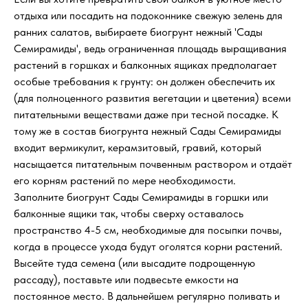
отдыха или посадить на подоконнике свежую зелень для
ранних салатов, выбираете биогрунт нежный 'Сады
Семирамиды', ведь ограниченная площадь выращивания
растений в горшках и балконных ящиках предполагает
особые требования к грунту: он должен обеспечить их
(для полноценного развития вегетации и цветения) всеми
питательными веществами даже при тесной посадке. К
тому же в состав биогрунта нежный Сады Семирамиды
входит вермикулит, керамзитовый, гравий, который
насыщается питательным почвенным раствором и отдаёт
его корням растений по мере необходимости.
Заполните биогрунт Сады Семирамиды в горшки или
балконные ящики так, чтобы сверху оставалось
пространство 4-5 см, необходимые для посыпки почвы,
когда в процессе ухода будут оголятся корни растений.
Высейте туда семена (или высадите подрощенную
рассаду), поставьте или подвесьте емкости на
постоянное место. В дальнейшем регулярно поливать и